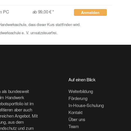
em PC
ab 99,00 € *
Anmelden
andwerksschule, dass dieser Kurs stattfinden wird.
dwerksschule e. V. umsatzsteuerfrei.
Auf einen Blick
als bundesweit
Weiterbildung
r im Handwerk
Förderung
otsportfolio ist im
In-House-Schulung
fitieren aber auch
Kontakt
eichen Angebot. Mit
Über uns
rung, aus dem
Team
andschutz und zum