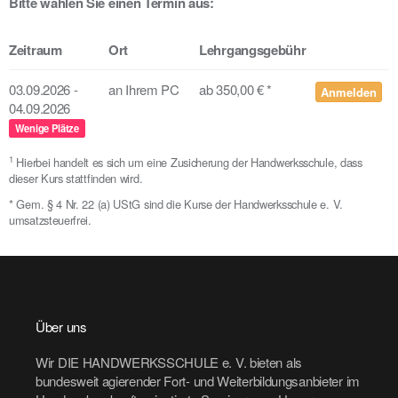
Bitte wählen Sie einen Termin aus:
Zeitraum
Ort
Lehrgangsgebühr
03.09.2026 -
an Ihrem PC
ab 350,00 € *
Anmelden
04.09.2026
Wenige Plätze
1
Hierbei handelt es sich um eine Zusicherung der Handwerksschule, dass
dieser Kurs stattfinden wird.
* Gem. § 4 Nr. 22 (a) UStG sind die Kurse der Handwerksschule e. V.
umsatzsteuerfrei.
Über uns
Wir DIE HANDWERKSSCHULE e. V. bieten als
bundesweit agierender Fort- und Weiterbildungsanbieter im