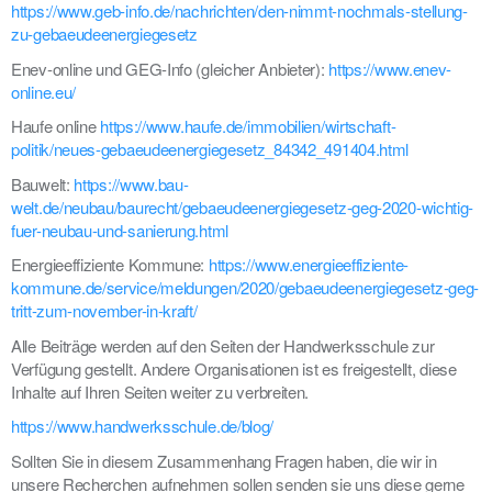
https://www.geb-info.de/nachrichten/den-nimmt-nochmals-stellung-
zu-gebaeudeenergiegesetz
Enev-online und GEG-Info (gleicher Anbieter):
https://www.enev-
online.eu/
Haufe online
https://www.haufe.de/immobilien/wirtschaft-
politik/neues-gebaeudeenergiegesetz_84342_491404.html
Bauwelt:
https://www.bau-
welt.de/neubau/baurecht/gebaeudeenergiegesetz-geg-2020-wichtig-
fuer-neubau-und-sanierung.html
Energieeffiziente Kommune:
https://www.energieeffiziente-
kommune.de/service/meldungen/2020/gebaeudeenergiegesetz-geg-
tritt-zum-november-in-kraft/
Alle Beiträge werden auf den Seiten der Handwerksschule zur
Verfügung gestellt. Andere Organisationen ist es freigestellt, diese
Inhalte auf Ihren Seiten weiter zu verbreiten.
https://www.handwerksschule.de/blog/
Sollten Sie in diesem Zusammenhang Fragen haben, die wir in
unsere Recherchen aufnehmen sollen senden sie uns diese gerne