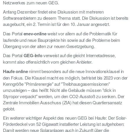
Netzwerkes zum neuen GEG.
Anfang Dezember findet eine Diskussion mit mehreren
Softwareanbietern zu diesem Thema statt. Die Diskussion ist bereits
ausgebucht, ein 2. Termin ist für den 10. Januar angesetzt.
Das Portal
enev-online
weist vor allem auf die Problematik für
laufende und neue Bauprojekte hin sowie auf die Probleme beim
Übergang von der alten zur neuen Gesetzgebung.
Das Portal
GEG-Info
verweist auf die gleicht Internetadresse,
kommt also offensichtlich vom gleichen Anbieter.
Haufe online
nimmt besonders auf die neue Innovationsklausel in
den Fokus. Die Klausel macht es möglich, befristet bis 2023 von der
Kenngröße "Primärenergie" auf "Treibhausgasemissionen"
umzusteigen – das heißt: Nicht alle Gebäude müssen "dick in
Styropor verpackt" werden, um den CO2-Ausstoß zu senken. Der
Zentrale Immobilien Ausschuss (ZIA) hat diesen Quartiersansatz
gelobt.
Ein weiterer wichtiger Aspekt des neuen GEG bei Haufe: Der Solar-
Förderdeckel von 52 Gigawatt installierter Leistung ist aufgehoben:
Damit werden neue Solaranlagen auch in Zukunft über die